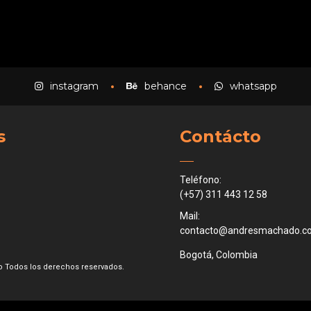
instagram
behance
whatsapp
s
Contácto
Teléfono:
(+57) 311 443 12 58
Mail:
contacto@andresmachado.c
Bogotá, Colombia
 Todos los derechos reservados.