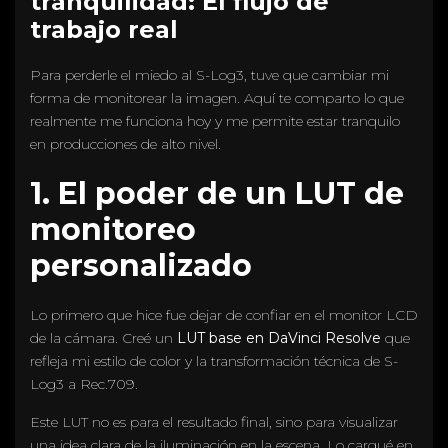
tranquilidad: El flujo de
trabajo real
Para perderle el miedo al S-Log3, tuve que cambiar mi
forma de monitorear la imagen. Aquí te comparto lo que
realmente me funciona hoy y me permite estar tranquilo
en producciones de alto nivel.
1. El poder de un LUT de
monitoreo
personalizado
Lo primero que hice fue dejar de confiar en el monitor LCD
de la cámara. Creé un
LUT base en DaVinci Resolve
que
refleja mi estilo de color y la transformación técnica de S-
Log3 a Rec.709.
Este LUT no es para el resultado final, sino para visualizar
una idea clara de la iluminación en la escena. Lo cargué en