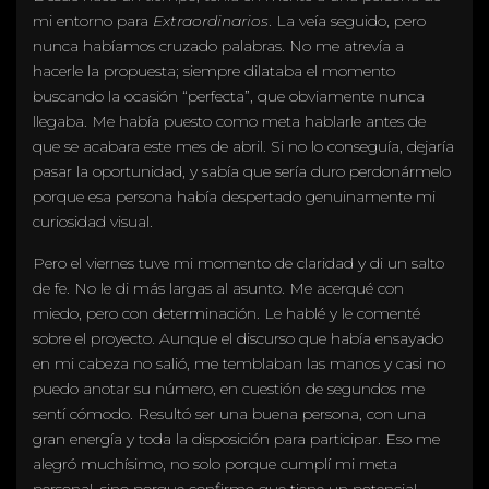
mi entorno para
Extraordinarios
. La veía seguido, pero
nunca habíamos cruzado palabras. No me atrevía a
hacerle la propuesta; siempre dilataba el momento
buscando la ocasión “perfecta”, que obviamente nunca
llegaba. Me había puesto como meta hablarle antes de
que se acabara este mes de abril. Si no lo conseguía, dejaría
pasar la oportunidad, y sabía que sería duro perdonármelo
porque esa persona había despertado genuinamente mi
curiosidad visual.
Pero el viernes tuve mi momento de claridad y di un salto
de fe. No le di más largas al asunto. Me acerqué con
miedo, pero con determinación. Le hablé y le comenté
sobre el proyecto. Aunque el discurso que había ensayado
en mi cabeza no salió, me temblaban las manos y casi no
puedo anotar su número, en cuestión de segundos me
sentí cómodo. Resultó ser una buena persona, con una
gran energía y toda la disposición para participar. Eso me
alegró muchísimo, no solo porque cumplí mi meta
personal, sino porque confirmo que tiene un potencial